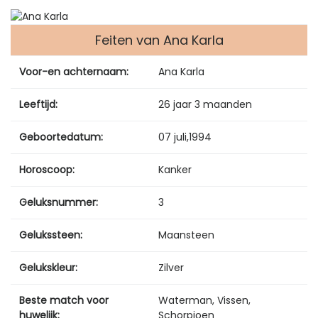
Feiten van Ana Karla
Voor-en achternaam:
Ana Karla
Leeftijd:
26 jaar 3 maanden
Geboortedatum:
07 juli
,
1994
Horoscoop:
Kanker
Geluksnummer:
3
Gelukssteen:
Maansteen
Gelukskleur:
Zilver
Beste match voor
Waterman, Vissen,
huwelijk:
Schorpioen