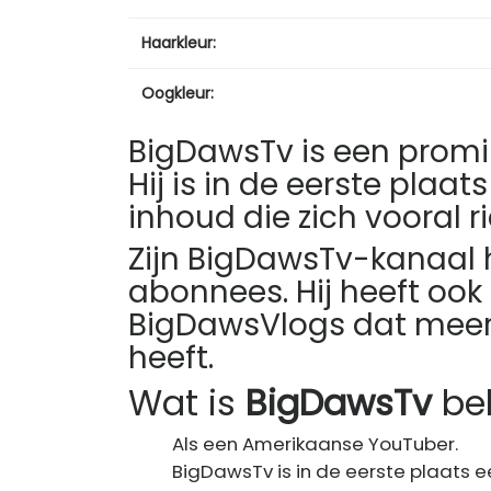
Haarkleur:
Oogkleur:
BigDawsTv is een prom
Hij is in de eerste pla
inhoud die zich vooral r
Zijn BigDawsTv-kanaal 
abonnees. Hij heeft o
BigDawsVlogs dat mee
heeft.
Wat is
BigDawsTv
be
Als een Amerikaanse YouTuber.
BigDawsTv is in de eerste plaats 