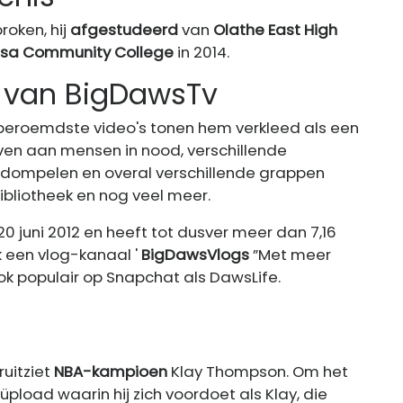
roken, hij
afgestudeerd
van
Olathe East High
sa Community College
in 2014.
re van BigDawsTv
 beroemdste video's tonen hem verkleed als een
en aan mensen in nood, verschillende
dompelen en overal verschillende grappen
bibliotheek en nog veel meer.
0 juni 2012 en heeft tot dusver meer dan 7,16
 een vlog-kanaal '
BigDawsVlogs
”Met meer
k populair op Snapchat als DawsLife.
ruitziet
NBA-kampioen
Klay Thompson. Om het
load waarin hij zich voordoet als Klay, die