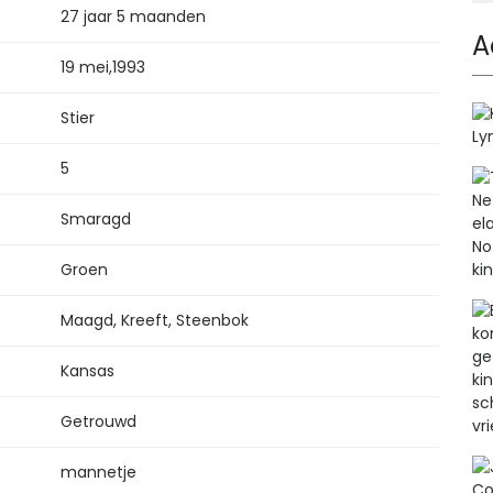
27 jaar 5 maanden
A
19 mei
,
1993
Stier
5
Smaragd
Groen
Maagd, Kreeft, Steenbok
Kansas
Getrouwd
mannetje