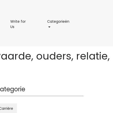
aamsmeting
Categorieën
Write for
Categorieën
Write
Us
for
Us
waarde, ouders, relatie,
ategorie
Carrière