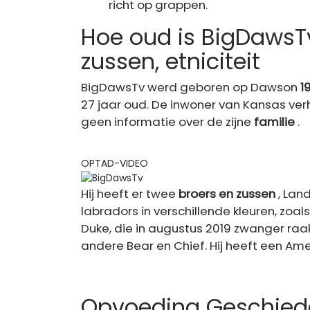
richt op grappen.
Hoe oud is BigDawsTv
zussen, etniciteit
BigDawsTv werd geboren op Dawson
1
27 jaar oud. De inwoner van Kansas verh
geen informatie over de zijne
familie
.
OPTAD-VIDEO
Hij heeft er twee
broers en zussen
, Land
labradors in verschillende kleuren, zoal
Duke, die in augustus 2019 zwanger raak
andere Bear en Chief. Hij heeft een Am
Opvoeding Geschied