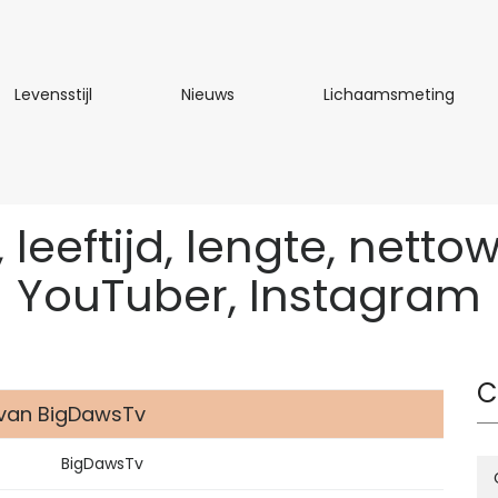
Levensstijl
Nieuws
Lich
Levensstijl
Nieuws
Lichaamsmeting
leeftijd, lengte, netto
YouTuber, Instagram
C
 van BigDawsTv
BigDawsTv